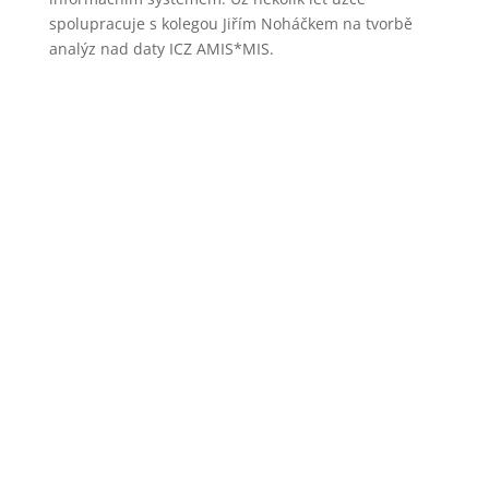
spolupracuje s kolegou Jiřím Noháčkem na tvorbě
analýz nad daty ICZ AMIS*MIS.
Prezentace, které jsou součástí digitální knihovny
EDU ICZ, není možné stahovat.
Je tím zaručena jednotnost verzí a zabráněno
neoprávněnému šíření obsahu prezentací.
Výhradní práva na veškeré materiály jsou majetkem
ICZ a.s.
© 2022