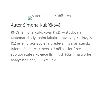
Autor Simona Kubíčková
RNDr. Simona Kubíčková, Ph.D. vystudovala
Matematicko-fyzikální fakultu Univerzity Karlovy. V
ICZ je její práce spojená především s manažerským
informačním systémem. Už několik let úzce
spolupracuje s kolegou Jiřím Noháčkem na tvorbě
analýz nad daty ICZ AMIS*MIS.
Prezentace, které jsou součástí digitální knihovny