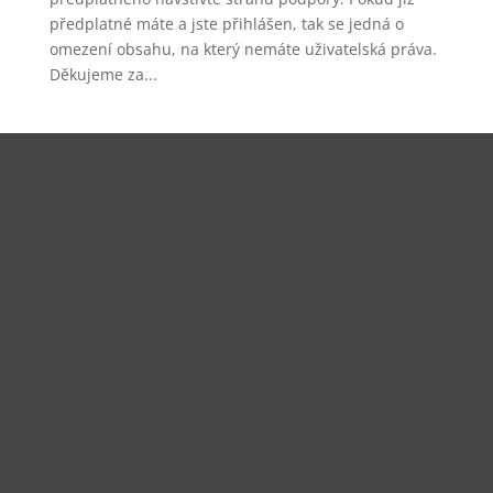
předplatné máte a jste přihlášen, tak se jedná o
omezení obsahu, na který nemáte uživatelská práva.
Děkujeme za...