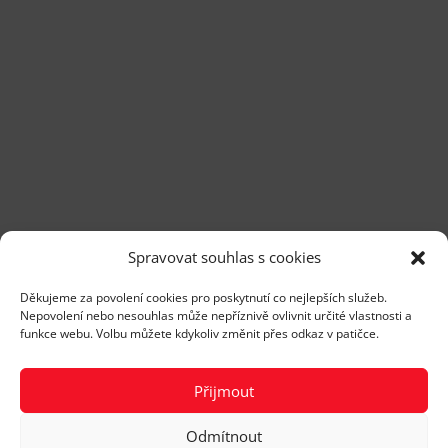
Spravovat souhlas s cookies
Děkujeme za povolení cookies pro poskytnutí co nejlepších služeb.
Nepovolení nebo nesouhlas může nepříznivě ovlivnit určité vlastnosti a
funkce webu. Volbu můžete kdykoliv změnit přes odkaz v patičce.
Přijmout
Odmítnout