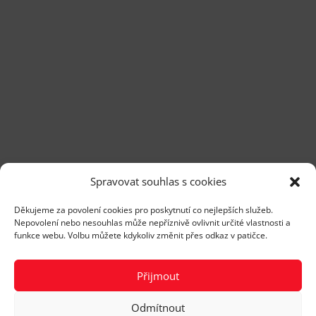
Spravovat souhlas s cookies
Děkujeme za povolení cookies pro poskytnutí co nejlepších služeb.
Nepovolení nebo nesouhlas může nepříznivě ovlivnit určité vlastnosti a
funkce webu. Volbu můžete kdykoliv změnit přes odkaz v patičce.
Přijmout
Odmítnout