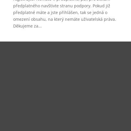
předplatného navštivte stranu podpory. Pokud již
předplatné máte a jste přihlášen, tak se jedná o
omezení obsahu, na který nemáte uživatelská práva.
Děkujeme za...