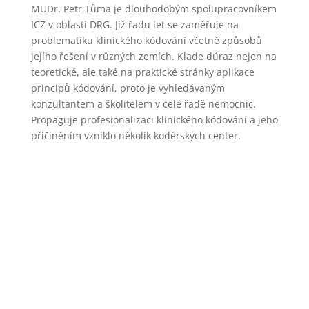
MUDr. Petr Tůma je dlouhodobým spolupracovníkem
ICZ v oblasti DRG. Již řadu let se zaměřuje na
problematiku klinického kódování včetně způsobů
jejího řešení v různých zemích. Klade důraz nejen na
teoretické, ale také na praktické stránky aplikace
principů kódování, proto je vyhledávaným
konzultantem a školitelem v celé řadě nemocnic.
Propaguje profesionalizaci klinického kódování a jeho
přičiněním vzniklo několik kodérských center.
Prezentace, které jsou součástí digitální knihovny
EDU ICZ, není možné stahovat.
Je tím zaručena jednotnost verzí a zabráněno