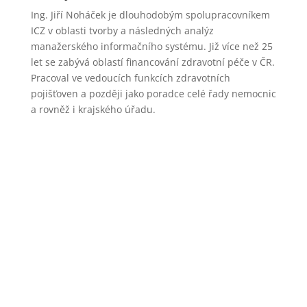
Ing. Jiří Noháček je dlouhodobým spolupracovníkem
ICZ v oblasti tvorby a následných analýz
manažerského informačního systému. Již více než 25
let se zabývá oblastí financování zdravotní péče v ČR.
Pracoval ve vedoucích funkcích zdravotních
pojišťoven a později jako poradce celé řady nemocnic
a rovněž i krajského úřadu.
Prezentace, které jsou součástí digitální knihovny
EDU ICZ, není možné stahovat.
Je tím zaručena jednotnost verzí a zabráněno
neoprávněnému šíření obsahu prezentací.
Výhradní práva na veškeré materiály jsou majetkem