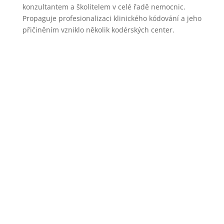
konzultantem a školitelem v celé řadě nemocnic.
Propaguje profesionalizaci klinického kódování a jeho
přičiněním vzniklo několik kodérských center.
Prezentace, které jsou součástí digitální knihovny
EDU ICZ, není možné stahovat.
Je tím zaručena jednotnost verzí a zabráněno
neoprávněnému šíření obsahu prezentací.
Výhradní práva na veškeré materiály jsou majetkem
ICZ a.s.
© 2022