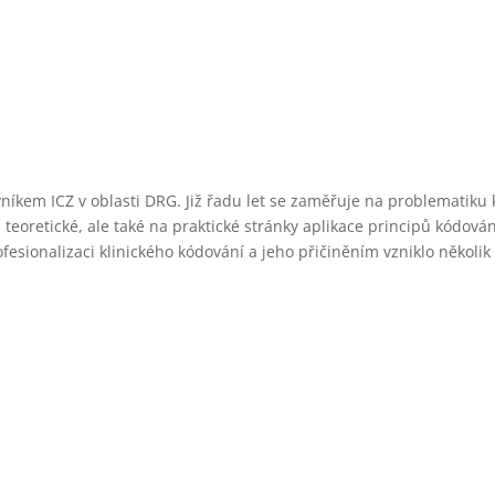
kem ICZ v oblasti DRG. Již řadu let se zaměřuje na problematiku k
teoretické, ale také na praktické stránky aplikace principů kódov
fesionalizaci klinického kódování a jeho přičiněním vzniklo několik
tace, které jsou součástí digitální knihovny EDU ICZ, není možné st
učena jednotnost verzí a zabráněno neoprávněnému šíření obsahu 