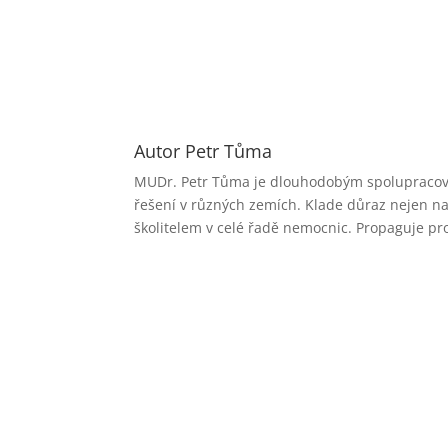
Autor Petr Tůma
MUDr. Petr Tůma je dlouhodobým spolupracovní
řešení v různých zemích. Klade důraz nejen na 
školitelem v celé řadě nemocnic. Propaguje pro
Prezen
Je tím zar