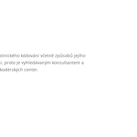
linického kódování včetně způsobů jejího
ání, proto je vyhledávaným konzultantem a
 kodérských center.
ahovat.
prezentací.