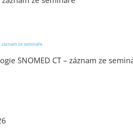
 – záznam ze semináře
logie SNOMED CT – záznam ze semin
26