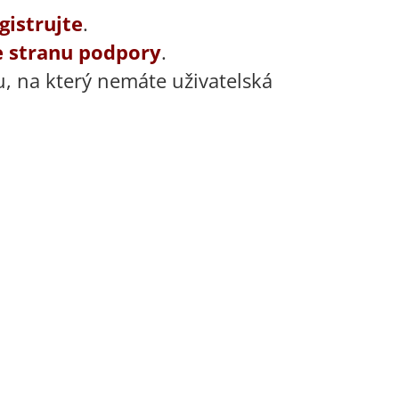
gistrujte
.
e stranu podpory
.
u, na který nemáte uživatelská