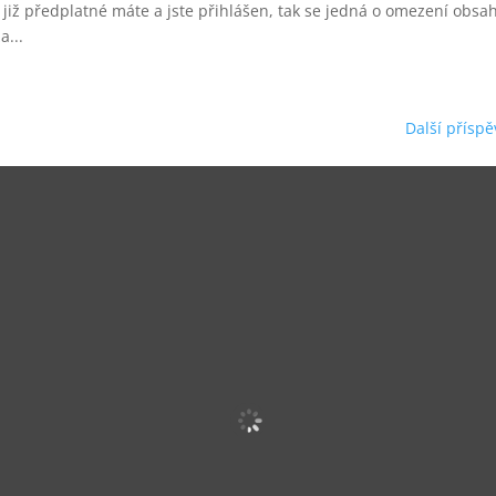
již předplatné máte a jste přihlášen, tak se jedná o omezení obsa
a...
Další příspě