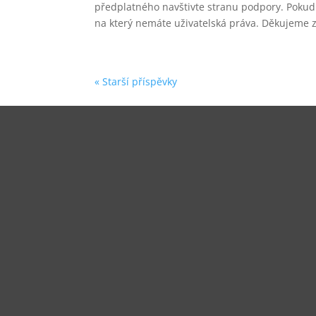
předplatného navštivte stranu podpory. Pokud 
na který nemáte uživatelská práva. Děkujeme z
« Starší příspěvky